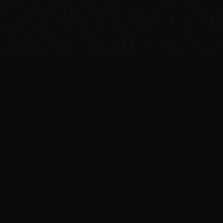
Formaticus
Fromagerie artisanale & expériences fromagères
au Luxembourg
Plus qu'une fromagerie, une destination gourmande à
Luxembourg depuis 2020.