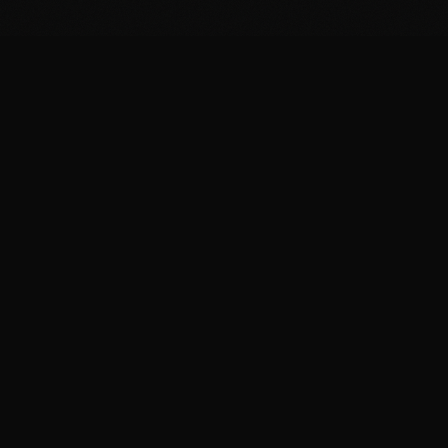
Formaticus
Fromagerie artisanale & expériences fromagères
au Luxembourg
Plus qu'une fromagerie, une destination gourmande à
Luxembourg depuis 2020.
Nos Services