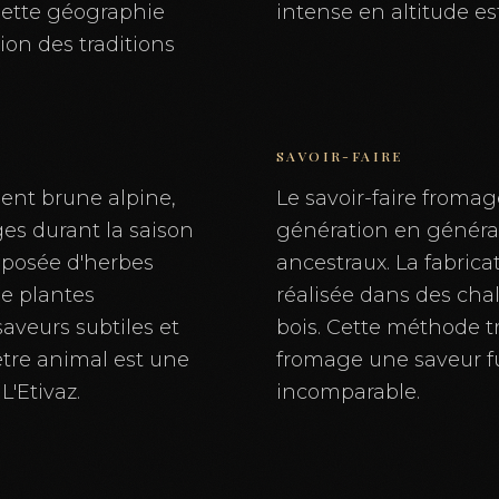
Cette géographie
intense en altitude es
ion des traditions
SAVOIR-FAIRE
ment brune alpine,
Le savoir-faire fromag
ges durant la saison
génération en généra
mposée d'herbes
ancestraux. La fabrica
de plantes
réalisée dans des cha
saveurs subtiles et
bois. Cette méthode t
être animal est une
fromage une saveur f
L'Etivaz.
incomparable.