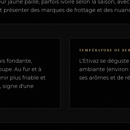
ur jaune paille, parfois ivoire selon la saison, a
ut présenter des marques de frottage et des nuanc
TEMPÉRATURE DE SE
is fondante,
L'Etivaz se dégust
oupe. Au fur et à
ambiante (environ 
nir plus friable et
ses arômes et de ré
, signe d'une