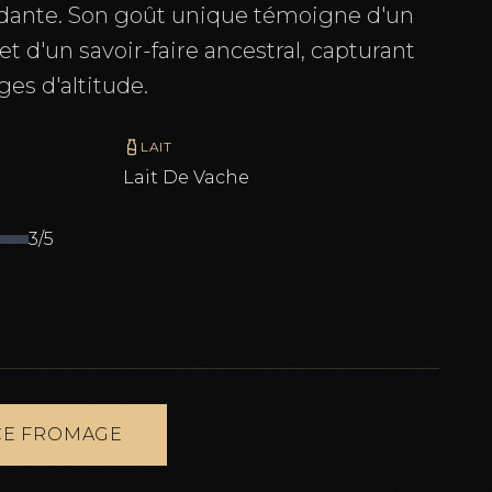
ndante. Son goût unique témoigne d'un
et d'un savoir-faire ancestral, capturant
ges d'altitude.
LAIT
Lait De
Vache
3
/5
E FROMAGE