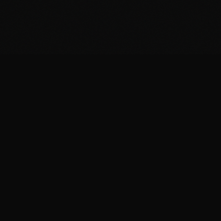
Formaticus
Fromagerie artisanale & expériences fromagères
au Luxembourg
Plus qu'une fromagerie, une destination gourmande à
Luxembourg depuis 2020.