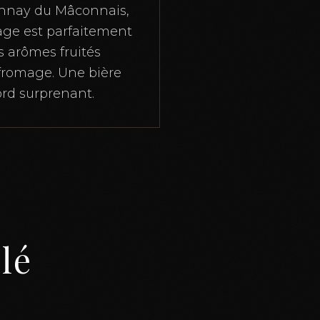
donnay du Mâconnais,
age est parfaitement
s arômes fruités
 fromage. Une bière
ord surprenant.
llé