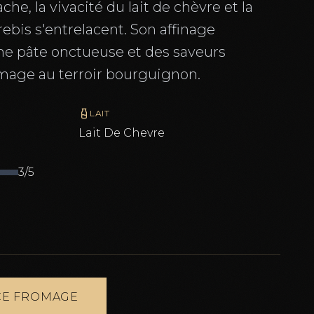
che, la vivacité du lait de chèvre et la
rebis s'entrelacent. Son affinage
ne pâte onctueuse et des saveurs
age au terroir bourguignon.
LAIT
Lait De
Chevre
3
/5
E FROMAGE