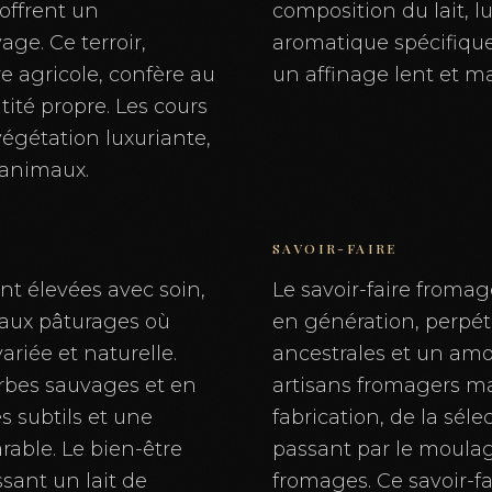
offrent un
composition du lait, 
ge. Ce terroir,
aromatique spécifique
re agricole, confère au
un affinage lent et m
ité propre. Les cours
égétation luxuriante,
 animaux.
SAVOIR-FAIRE
nt élevées avec soin,
Le savoir-faire froma
 aux pâturages où
en génération, perpé
variée et naturelle.
ancestrales et un amo
erbes sauvages et en
artisans fromagers ma
s subtils et une
fabrication, de la sélec
rable. Le bien-être
passant par le moula
ssant un lait de
fromages. Ce savoir-f