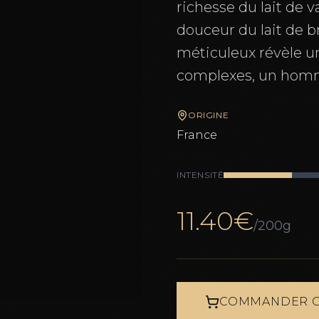
richesse du lait de va
douceur du lait de b
méticuleux révèle u
complexes, un homm
ORIGINE
France
INTENSITÉ
11.40
€
/200g
COMMANDER C