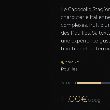
Le Capocollo Stagion
charcuterie italienn
complexes, fruit d'u
des Pouilles. Sa text
une expérience gust
tradition et au terroi
ORIGINE
Pouilles
INTENSITÉ
11.00
€
/200g