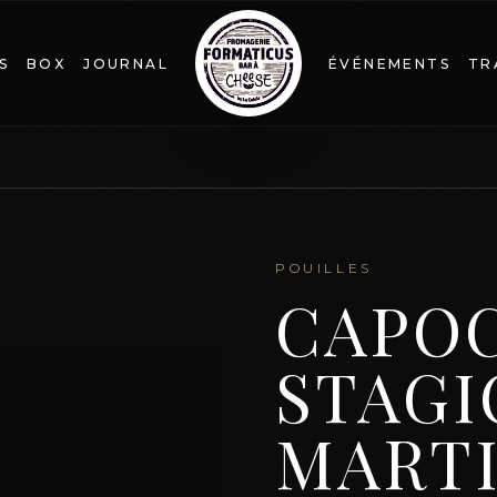
S
BOX
JOURNAL
ÉVÉNEMENTS
TR
POUILLES
CAPO
STAG
MART