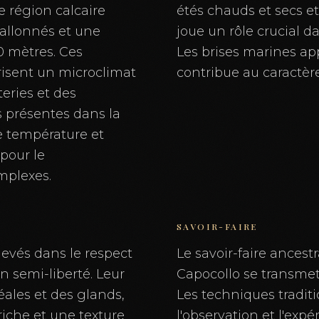
e région calcaire
étés chauds et secs e
vallonnés et une
joue un rôle crucial d
0 mètres. Ces
Les brises marines app
isent un microclimat
contribue au caractèr
teries et des
s présentes dans la
e température et
 pour le
plexes.
SAVOIR-FAIRE
levés dans le respect
Le savoir-faire ancestr
en semi-liberté. Leur
Capocollo se transmet
éales et des glands,
Les techniques traditi
riche et une texture
l'observation et l'expé