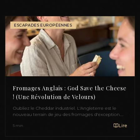
ESCAPADES EUROPÉENNES
Fromages Anglais : God Save the Cheese
! (Une Révolution de Velours)
Oubliez le Cheddar industriel. L'Angleterre est le
nouveau terrain de jeu des fromages d'exception.
Bleus crémeux, pâtes dures aux couleurs vibrantes...
Lire
5 min
Welcome to the new cheese kingdom.